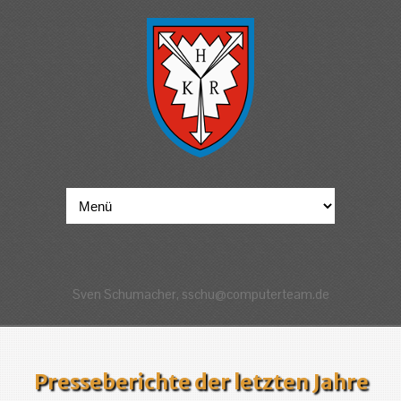
Sven Schumacher, sschu@computerteam.de
Presseberichte der letzten Jahre