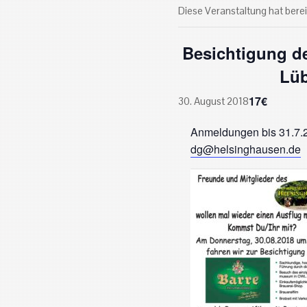
Diese Veranstaltung hat berei
Besichtigung de
Lü
17€
30. August 2018
Anmeldungen bis 31.7.2
dg@helsinghausen.de