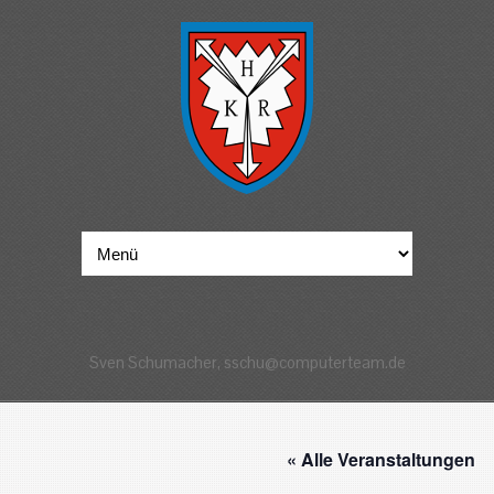
Sven Schumacher, sschu@computerteam.de
« Alle Veranstaltungen