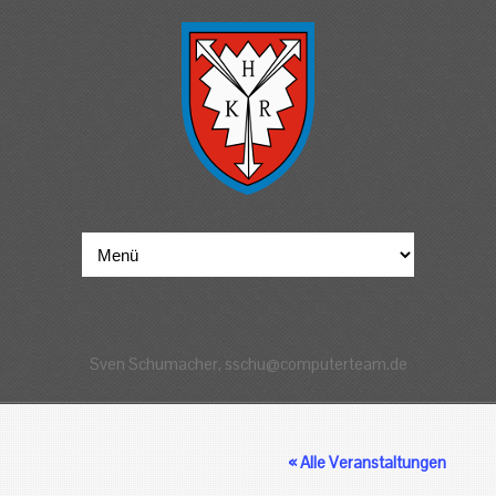
Sven Schumacher, sschu@computerteam.de
« Alle Veranstaltungen