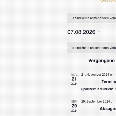
Es sind keine anstehenden Vera
07.08.2026
Datum
Kalender
wählen.
Es sind keine anstehenden Vera
von
Vergangene 
Veranstaltungen
21. November 2024 um 
NOV.
21
Termin
2024
Sportheim Kreuzriehe
Z
29. September 2024 um 
SEP.
29
Absage:
2024