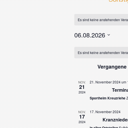
Es sind keine anstehenden Vera
06.08.2026
Datum
Kalender
wählen.
Es sind keine anstehenden Vera
von
Vergangene 
Veranstaltungen
21. November 2024 um 
NOV.
21
Termin
2024
Sportheim Kreuzriehe
Z
17. November 2024
NOV.
17
Kranzniede
2024
in allen Ortsteilen
Suthf