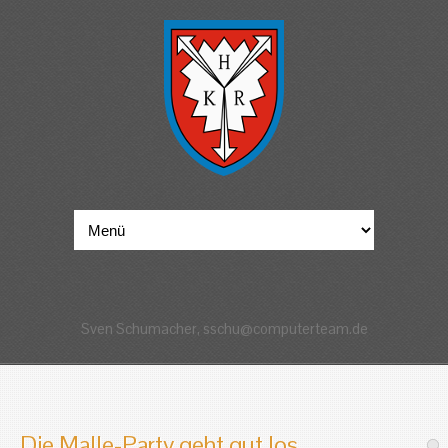
Sven Schumacher, sschu@computerteam.de
Die Malle-Party geht gut los