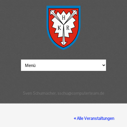
Sven Schumacher, sschu@computerteam.de
« Alle Veranstaltungen