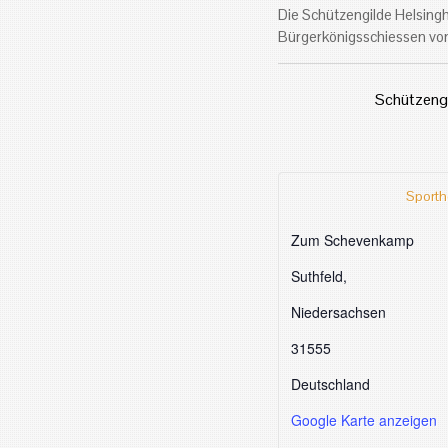
Die Schützengilde Helsing
Bürgerkönigsschiessen von
Schützengi
Sporth
Zum Schevenkamp
Suthfeld
,
Niedersachsen
31555
Deutschland
Google Karte anzeigen