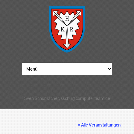
Sven Schumacher, sschu@computerteam.de
« Alle Veranstaltungen