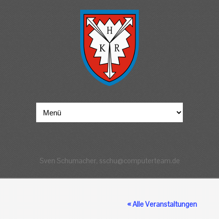
Sven Schumacher, sschu@computerteam.de
« Alle Veranstaltungen