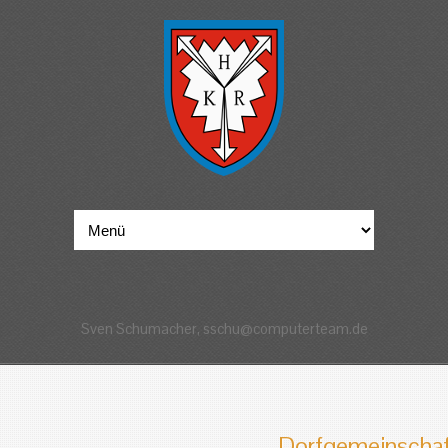
Sven Schumacher, sschu@computerteam.de
Dorfgemeinschaf