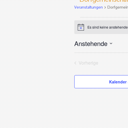
Veranstaltungen
Dorfgemein
Veranstaltungen
Es sind keine anstehende
Hinweis
Anstehende
Datum
wählen.
Vorherige
Veranstaltungen
Kalender